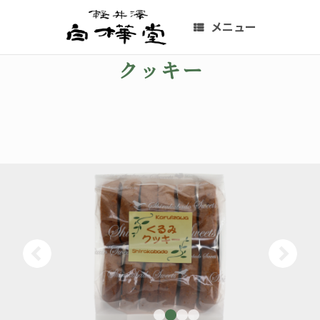
コ
ン
メニュー
テ
ン
クッキー
ツ
へ
ス
キ
ッ
プ