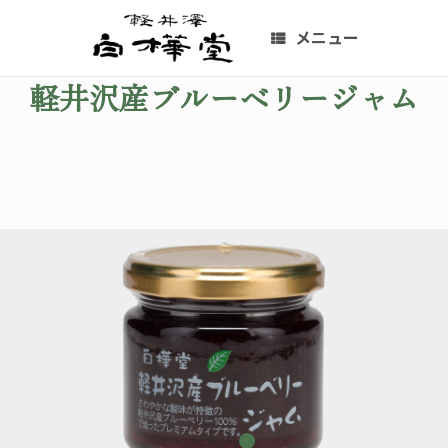
コ
ン
メニュー
テ
ン
軽井沢産ブルーベリージャム
ツ
へ
ス
キ
ッ
プ